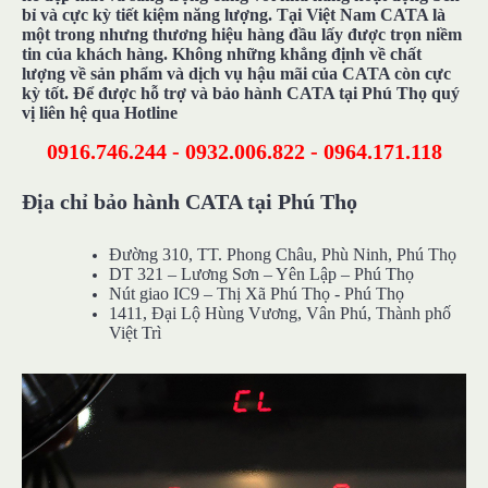
bỉ và cực kỳ tiết kiệm năng lượng. Tại Việt Nam CATA là
một trong nhưng thương hiệu hàng đầu lấy được trọn niềm
tin của khách hàng. Không những khẳng định về chất
lượng về sản phẩm và dịch vụ hậu mãi của CATA còn cực
kỳ tốt. Để được hỗ trợ và bảo hành CATA tại Phú Thọ quý
vị liên hệ qua Hotline
0916.746.244 - 0932.006.822 - 0964.171.118
Địa chỉ bảo hành CATA tại Phú Thọ
Đường 310, TT. Phong Châu, Phù Ninh, Phú Thọ
DT 321 – Lương Sơn – Yên Lập – Phú Thọ
Nút giao IC9 – Thị Xã Phú Thọ - Phú Thọ
1411, Đại Lộ Hùng Vương, Vân Phú, Thành phố
Việt Trì