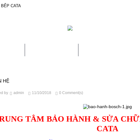
 BẾP CATA
THIỆU
SẢN PHẨM
BẢO HÀNH & 
N HỆ
ed by
admin
11/10/2018
0 Comment(s)
RUNG TÂM BẢO HÀNH & SỬA CHỮA
CATA