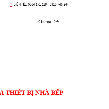
LIÊN HỆ: 0964 171 118 - 0916 746 244
0 item(s) - 0 Đ
SỬA CHỮA
LIÊN HỆ
 THIẾT BỊ NHÀ BẾP