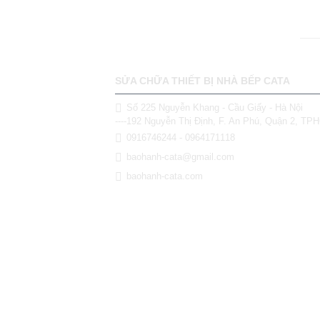
SỬA CHỮA THIẾT BỊ NHÀ BẾP CATA
Số 225 Nguyễn Khang - Cầu Giấy - Hà Nội
----192 Nguyễn Thị Định, F. An Phú, Quận 2, T
0916746244 - 0964171118
baohanh-cata@gmail.com
baohanh-cata.com